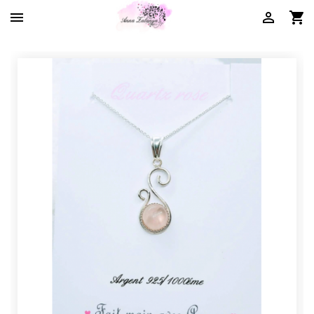


