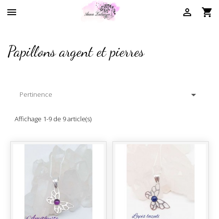



Papillons argent et pierres

Pertinence
Affichage 1-9 de 9 article(s)