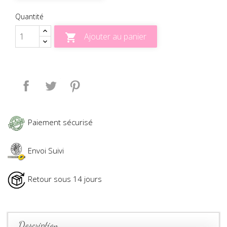
Quantité
Ajouter au panier

Partager
Tweet
Pinterest
Paiement sécurisé
Envoi Suivi
Retour sous 14 jours
Description