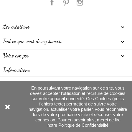
Les créations

Tout ce que vous devez savoir...

Votre compte

Informations
En poursuivant votre navigation sur ce site, vous
devez accepter l’utilisation et l'écriture de Cookies
sur votre appareil connecté. Ces Cookies (petits
Anna Zalanya, création de bijoux - Tous
fichiers texte) permettent de suivre votre
navigation, actualiser votre panier, vous reconnaitre
droits réservés
lors de votre prochaine visite et sécuriser votre
connexion. Pour en savoir plus, merci de lire
notre
Politique de Confidentialité