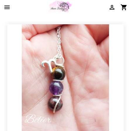


