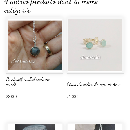
4 autres produits dans la même
catégorie :
Pendentif en Labradorite
cerclé...
Clous d'oreilles Amazonite 4mm
28,00 €
21,00 €